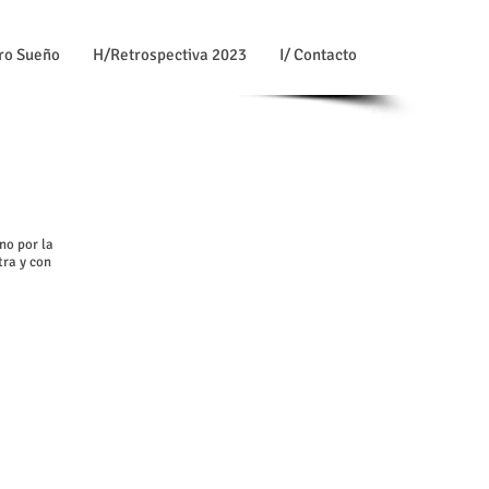
ro Sueño
H/Retrospectiva 2023
I/ Contacto
no por la
tra y con